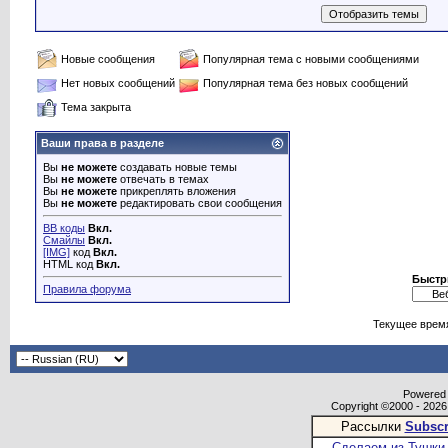
Новые сообщения
Популярная тема с новыми сообщениями
Нет новых сообщений
Популярная тема без новых сообщений
Тема закрыта
Ваши права в разделе
Вы
не можете
создавать новые темы
Вы
не можете
отвечать в темах
Вы
не можете
прикреплять вложения
Вы
не можете
редактировать свои сообщения
BB коды
Вкл.
Смайлы
Вкл.
[IMG]
код
Вкл.
HTML код
Вкл.
Быстр
Правила форума
Текущее врем
Powered b
Copyright ©2000 - 2026,
Рассылки
Subscr
Сделаем из Тушки