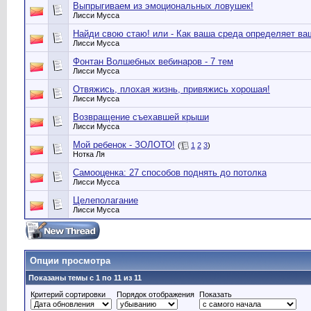
Выпрыгиваем из эмоциональных ловушек!
Лисси Мусса
Найди свою стаю! или - Как ваша среда определяет ва
Лисси Мусса
Фонтан Волшебных вебинаров - 7 тем
Лисси Мусса
Отвяжись, плохая жизнь, привяжись хорошая!
Лисси Мусса
Возвращение съехавшей крыши
Лисси Мусса
Мой ребенок - ЗОЛОТО!
(
1
2
3
)
Нотка Ля
Самооценка: 27 способов поднять до потолка
Лисси Мусса
Целеполагание
Лисси Мусса
Опции просмотра
Показаны темы с 1 по 11 из 11
Критерий сортировки
Порядок отображения
Показать