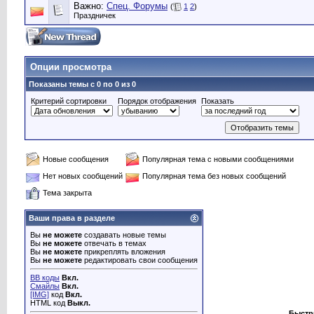
Важно:
Спец. Форумы
(
1
2
)
Праздничек
Опции просмотра
Показаны темы с 0 по 0 из 0
Критерий сортировки
Порядок отображения
Показать
Новые сообщения
Популярная тема с новыми сообщениями
Нет новых сообщений
Популярная тема без новых сообщений
Тема закрыта
Ваши права в разделе
Вы
не можете
создавать новые темы
Вы
не можете
отвечать в темах
Вы
не можете
прикреплять вложения
Вы
не можете
редактировать свои сообщения
BB коды
Вкл.
Смайлы
Вкл.
[IMG]
код
Вкл.
HTML код
Выкл.
Быстр