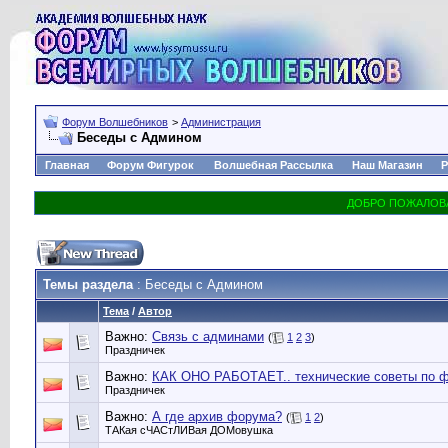
Форум Волшебников
>
Администрация
Беседы с Админом
Главная
Форум Фигурок
Волшебная Рассылка
Наш Магазин
Р
Темы раздела
: Беседы с Админом
Тема
/
Автор
Важно:
Связь с админами
(
1
2
3
)
Праздничек
Важно:
КАК ОНО РАБОТАЕТ.. технические советы по ф
Праздничек
Важно:
А где архив форума?
(
1
2
)
ТАКая сЧАСтЛИВая ДОМовушка