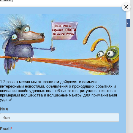
Обратная связь
-
Форум Волшебников
-
Архив
-
Вверх
ribe.Ru
Ы И ШТУЧКИ ДЛЯ ВСЕХ
1-2 раза в месяц мы отправляем дайджест с самыми
интересными новостями, объявления о проходящих событиях и
описания особо удачных волшебных актов, ритуалов, текстов с
примерами волшебства и волшебные мантры для приманивания
удачи!
Имя
Email
*