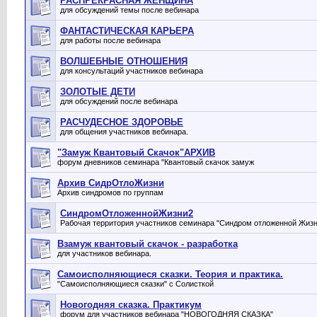
РАСПРЕКРАСНАЯ ЖЕНЩИНА
для обсуждений темы после вебинара
ФАНТАСТИЧЕСКАЯ КАРЬЕРА
для работы после вебинара
ВОЛШЕБНЫЕ ОТНОШЕНИЯ
для консультаций участников вебинара
ЗОЛОТЫЕ ДЕТИ
для обсуждений после вебинара
РАСЧУДЕСНОЕ ЗДОРОВЬЕ
для общения участников вебинара.
"Замуж Квантовый Скачок"АРХИВ
форум дневников семинара "Квантовый скачок замуж
Архив СидрОтлоЖизни
Архив синдромов по группам
СиндромОтложеннойЖизни2
Рабочая территория участников семинара "Синдром отложенной Жизн
Взамуж квантовый скачок - разработка
для участников вебинара.
Самоисполняющиеся сказки. Теория и практика.
"Самоисполняющиеся сказки" с Солисткой
Новогодняя сказка. Практикум
форум для участников вебинара "НОВОГОДНЯЯ СКАЗКА"