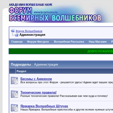
Форум Волшебников
Администрация
Главная
Форум Фигурок
Волшебная Рассылка
Наш Магазин
Р
Подразделы
: Администрация
Раздел
Беседы с Админом
Все вопросы про этот Форум - решаются здесь! Админ ждет ваших пр
Технические правила!
Разные технические правила! Рассказываю как чем куда и почему!
Ярмарка Волшебных Штучек
Наша Ярмарка: Волшебные приспособы и другие всякие нужные штуч