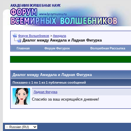
Форум Волшебников
>
Амидала
Диалог между Амидала и Ладная Фигурка
Главная
Форум Фигурок
Волшебная Рассылка
Диалог между Амидала и Ладная Фигурка
Показано с 1 по
1
из
1
публичных сообщений
Ладная Фигурка
Спасибо за ваш искрящийся дневник!