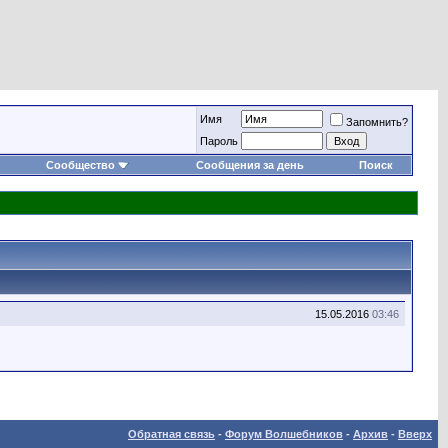
Имя
Запомнить?
Пароль
Сообщество
Сообщения за день
Поиск
15.05.2016
03:46
Обратная связь
-
Форум Волшебников
-
Архив
-
Вверх